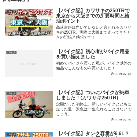
【バイク記】カワサキの250TRで
バイク
東京から大阪までの所要時間と給
油ポイント
高速道路は向いていないと言われるカワサ
キの250TR。実際に大阪まで走ってきたと
きの記録と感想です！
2019.08.12
【バイク記】初心者がバイク用品
バイク
を買い揃えました
初めてバイクを買った私が、バイク以外の
備品でこんなものを買いました！
2019.07.13
【バイク記】ついにバイクが納車
バイク
しました！(カワサキ250TR)
念願だった初路上。新しいバイクとともに
走った道・景色は一生忘れることはないで
しょう。
2019.07.20
【バイク記】タンク容量が6.6L？
バイク