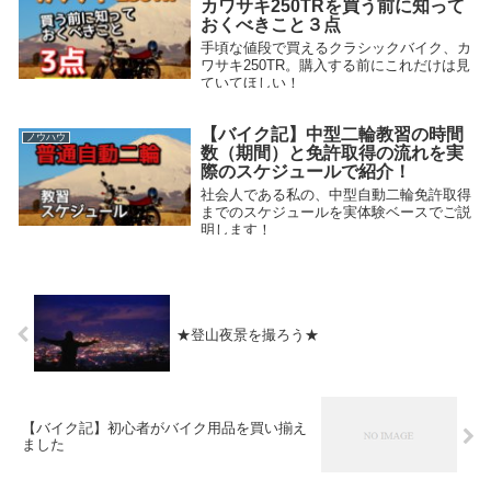
カワサキ250TRを買う前に知って
おくべきこと３点
手頃な値段で買えるクラシックバイク、カ
ワサキ250TR。購入する前にこれだけは見
ていてほしい！
2019.08.28
【バイク記】中型二輪教習の時間
ノウハウ
数（期間）と免許取得の流れを実
際のスケジュールで紹介！
社会人である私の、中型自動二輪免許取得
までのスケジュールを実体験ベースでご説
明します！
2019.07.14
★登山夜景を撮ろう★
【バイク記】初心者がバイク用品を買い揃え
ました