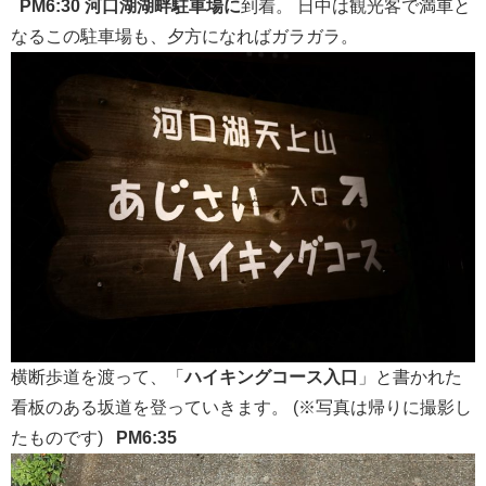
PM6:30
河口湖湖畔駐車場に
到着。 日中は観光客で満車と
なるこの駐車場も、夕方になればガラガラ。
横断歩道を渡って、「
ハイキングコース入口
」と書かれた
看板のある坂道を登っていきます。 (※写真は帰りに撮影し
たものです)
PM6:35