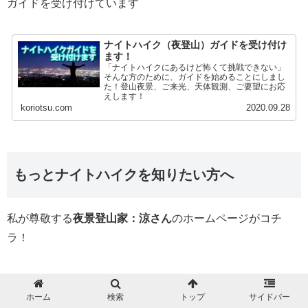
ガイドを受け付けています
ナイトハイク（夜登山）ガイドを受け付け
ます！
「ナイトハイクにあるけど怖くて挑戦できない」
そんな方のために、ガイドを始めることにしまし
た！登山夜景、ご来光、天体観測、ご要望にお応
えします！
koriotsu.com
2020.09.28
もっとナイトハイクを知りたい方へ
私が尊敬する
夜景登山家：涼さん
のホームページがコチ
ラ！
ホーム
検索
トップ
サイドバー