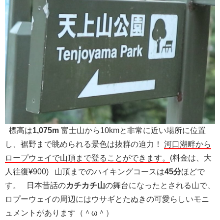
標高は
1,075m
富士山から10kmと非常に近い場所に位置
し、裾野まで眺められる景色は抜群の迫力！
河口湖畔から
ロープウェイで山頂まで登ることができます。
(料金は、大
人往復¥900) 山頂までのハイキングコースは
45分
ほどで
す。 日本昔話の
カチカチ山
の舞台になったとされる山で、
ロプーウェイの周辺にはウサギとたぬきの可愛らしいモニ
ュメントがあります（＾ω＾）