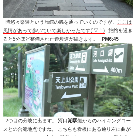
時悠々楽遊という旅館の脇を通っていくのですが、
ここは
風情があって歩いていて楽しかったです(´▽｀)
旅館を過ぎ
ると5分ほど整備された遊歩道が続きます。
PM6:45
2つ目の分岐に出ます。
河口湖駅
側からのハイキングコー
スとの合流地点ですね。 こちらも看板にある通り左に曲が