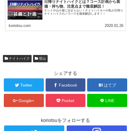
日帰りナイトハイクとは？コース計画から装
備・持ち物、注意点まで徹底解説！
テントや山小屋に泊まらない！ナイトハイカーの私が日帰り
ナイトハイクのノウハウを徹底解説します！！
koriotsu.com
2020.01.26
ナイトハイク
登山
シェアする
Twitter
Facebook
はてブ
Google+
Pocket
LINE
koriotsuをフォローする