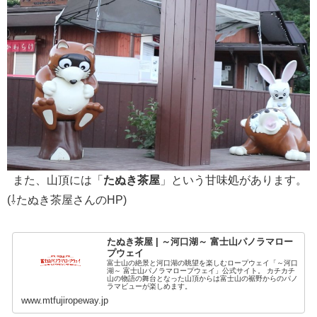
また、山頂には「
たぬき茶屋
」という甘味処があります。
(⇩たぬき茶屋さんのHP)
たぬき茶屋 | ～河口湖～ 富士山パノラマロー
プウェイ
富士山の絶景と河口湖の眺望を楽しむロープウェイ「～河口
湖～ 富士山パノラマロープウェイ」公式サイト。 カチカチ
山の物語の舞台となった山頂からは富士山の裾野からのパノ
ラマビューが楽しめます。
www.mtfujiropeway.jp