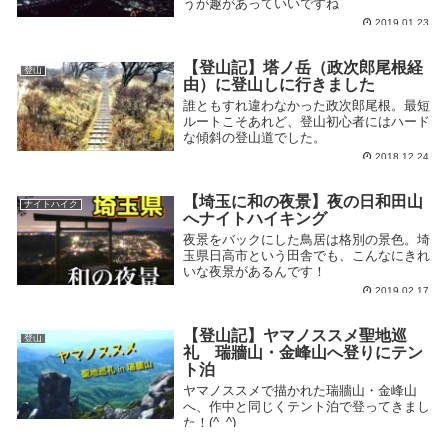
うが趣があっていいですね
2019.01.23
【登山記】塔ノ岳（政次郎尾根経
登山
由）に登山しに行きました
誰ともすれ違わなかった政次郎尾根。最短
ルートこそあれど、登山初心者にはハード
な傾斜の登山道でした。
2018.12.24
【埼玉に和の夜景】夜の日和田山
ナイトハイク
へナイトハイキング
夜景をバックにした鳥居は格別の景色。埼
玉県日高市という田舎でも、こんなにきれ
いな夜景があるんです！
2019.02.17
【登山記】ヤマノススメ聖地巡
登山
礼 瑞牆山・金峰山へ登りにテン
ト泊
ヤマノススメで描かれた瑞牆山・金峰山
へ、作中と同じくテント泊で登ってきまし
た！(^_^)
2019.06.04