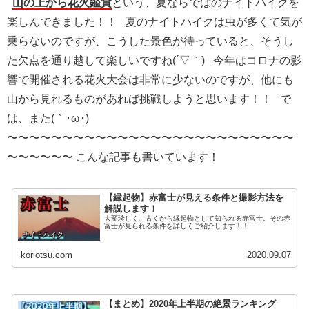
山の上から花火鑑賞
という、夏ならではのナイトハイクを
楽しんできました！！ 夏のナイトハイクは虫が多くて気が
乗らないのですが、こうした景色が待っていると、そうし
た欠点を通り越して楽しいですね(´▽｀) 今年はコロナの影
響で開催される花火大会は非常に少ないのですが、他にも
山から見れるものがあれば挑戦しようと思います！！ で
は、また(｀･ω･)
〜〜〜〜〜〜〜〜〜〜〜〜〜〜〜〜〜〜〜〜〜〜〜〜〜〜
〜〜〜〜〜〜 こんな記事も書いています！
【縁起物】赤富士が見える条件と撮影方法を
解説します！
大変珍しく、古くから縁起物として知られる赤富士。その赤
富士が見られる条件を詳しくご紹介します！！
koriotsu.com
2020.09.07
【まとめ】2020年上半期の絶景ランキング