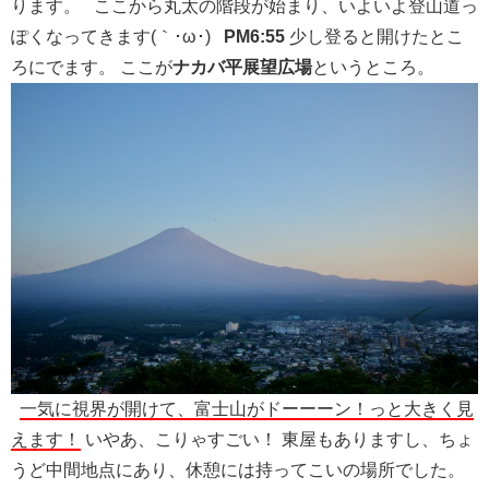
ります。 ここから丸太の階段が始まり、いよいよ登山道っ
ぽくなってきます(｀･ω･)
PM6:55
少し登ると開けたとこ
ろにでます。 ここが
ナカバ平展望広場
というところ。
一気に視界が開けて、富士山がドーーーン！っと大きく見
えます！
いやあ、こりゃすごい！ 東屋もありますし、ちょ
うど中間地点にあり、休憩には持ってこいの場所でした。