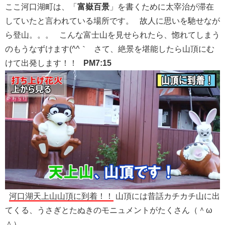
ここ河口湖町は、「
富嶽百景
」を書くために太宰治が滞在
していたと言われている場所です。 故人に思いを馳せなが
ら登山。。。 こんな富士山を見せられたら、惚れてしまう
のもうなずけます(^^｀ さて、絶景を堪能したら山頂にむ
けて出発します！！
PM7:15
河口湖天上山山頂に到着！！
山頂には昔話カチカチ山に出
てくる、うさぎとたぬきのモニュメントがたくさん（＾ω
＾）