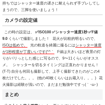
持ちではシャッター速度の遅さに耐えられず手ブレしてし
まうので、三脚を使いましょう！
カメラの設定値
この時の設定は、
✅ISO100
✅シャッター速度1秒
✅F値
9.0
くらいで撮影しました！ 花火が比較的明るいので、
ISOは低めで。
光の軌道を綺麗に撮るには
シャッター速度
が1秒程度が丁度いいです(^^｀
F値は大きいほど夜景の灯
りがパリっとした感じに写るので、9〜11くらいがオスス
メ。 シャッターを切るタイミングは正直わかりません！
(T-T) 自分も何回も撮影して、上手く撮影てきたのがこの4
枚だけでした。。。 (他の40枚くらいはお蔵入り。。。) 花
火撮影は経験が浅いので、まだまだ勉強中ですっ(｀･ω･)
まとめ