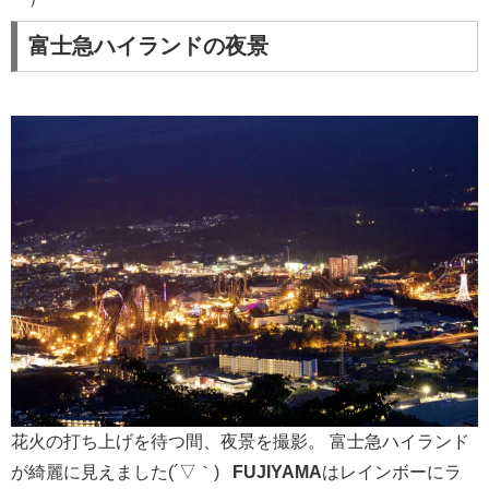
富士急ハイランドの夜景
花火の打ち上げを待つ間、夜景を撮影。 富士急ハイランド
が綺麗に見えました(´▽｀)
FUJIYAMA
はレインボーにラ