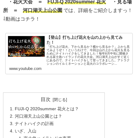
・花火大会 ＝
FUJI-Q 2020summer 花火
・見る場
所 ＝
河口湖天上山公園
では、詳細をご紹介しますっ！
⇩動画はコチラ！
【登山】打ち上げ花火を山の上から見てみ
た！
「打ち上げ花火、下から見るか？横から見るか？」上から見
てみようぜ！！というわけで、今回は山の上から花火を見る
ためにナイトハイクをしてきました！毎年8月中旬に開催さ
れる富士急ハイランドの花火大会。河口湖天上山がすぐ近く
にあるので、ナイトハイクをして登ってきました。アトラク
ションのイルミネーションと花火のコラボレーシ...
www.youtube.com
目次
FUJI-Q 2020summer 花火とは？
河口湖天上山公園とは？
ナイトハイクの計画
いざ、入山