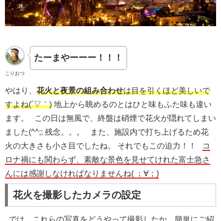
たーまやーーー！！！
こりおつ
やはり、
花火と夜景の組み合わせ
は目を引くほど美しいで
すよね(´▽｀)
地上から眺めるのとはひと味もふた味も違い
ます。 この日は無風で、終盤は硝煙で花火が隠れてしまい
ました(^^;; 残念。。。 また、施設内で打ち上げるため花
火の大きさも小さ目でしたね。 それでもこの迫力！！
コ
ロナ禍にも関わらず、素敵な景色を見せてけれた富士急さ
んには感謝しなければなりませんね( ；∀；)
花火を撮影したカメラの設定
では、これらの写真をどうやって撮影したか、簡単にご紹