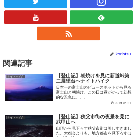
koriotsu
関連記事
【登山記】朝焼けを見に新道峠第
ナイトハイク
二展望台へナイトハイク
日本一の富士山のビュースポットから見る
富士山と朝焼け。この日は霧がかって幻想
的な景色に。。。
2019.05.21
【登山記】秩父市街の夜景を見に
ナイトハイク
武甲山へ
山頂から見下ろす秩父市街は美しすぎまし
た。大都会よりも、地方都市を見下ろすほ