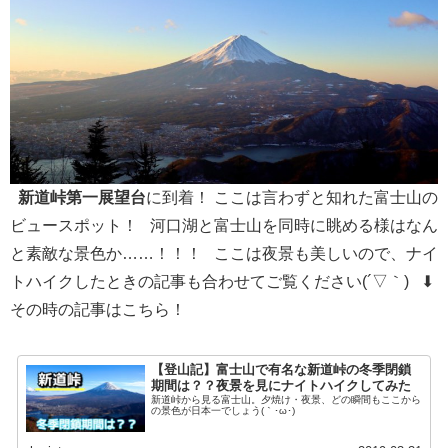
新道峠第一展望台
に到着！ ここは言わずと知れた富士山の
ビュースポット！ 河口湖と富士山を同時に眺める様はなん
と素敵な景色か……！！！ ここは夜景も美しいので、ナイ
トハイクしたときの記事も合わせてご覧ください(´▽｀) ⬇︎
その時の記事はこちら！
【登山記】富士山で有名な新道峠の冬季閉鎖
期間は？？夜景を見にナイトハイクしてみた
新道峠から見る富士山。夕焼け・夜景、どの瞬間もここから
の景色が日本一でしょう(｀･ω･)