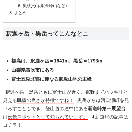
奥秩父山塊(金峰山など)
まとめ
釈迦ヶ岳・黒岳ってこんなとこ
標高は、釈迦ヶ岳＝1641m、黒岳＝1793m
山梨県笛吹市にある
富士五湖北部に連なる御坂山地の主峰
釈迦ヶ岳、黒岳ともに富士山が近く、裾野までハッキリと
見える
眺望の良さが特徴ですね！
黒岳からは河口湖町を見
下ろすこともでき、登山道の途中にある
新道峠第一展望台
は
夜景スポットとして知られています。
⬇︎新道峠の記事は
コチラ！