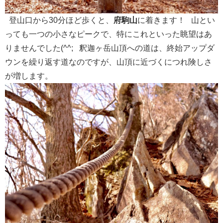
登山口から30分ほど歩くと、
府駒山
に着きます！ 山とい
っても一つの小さなピークで、特にこれといった眺望はあ
りませんでした(^^; 釈迦ヶ岳山頂への道は、終始アップダ
ウンを繰り返す道なのですが、山頂に近づくにつれ険しさ
が増します。