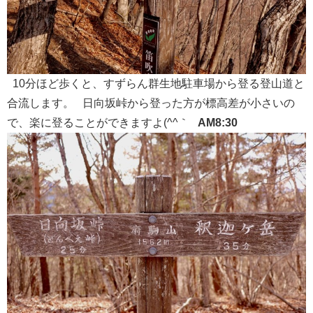
10分ほど歩くと、すずらん群生地駐車場から登る登山道と
合流します。 日向坂峠から登った方が標高差が小さいの
で、楽に登ることができますよ(^^｀
AM8:30