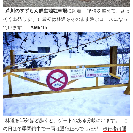
芦川のすずらん群生地駐車場
に到着。 準備を整えて、さっ
そく出発します！ 最初は林道をそのまま進むコースになっ
ています。
AM6:15
林道を15分ほど歩くと、ゲートのある分岐に出ます。 こ
の日は冬季閉鎖中で車両は通行止めでしたが、
歩行者は通