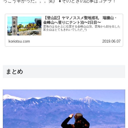
っこう辛かった。。。笑) ⬇︎そのときの記事はコチラ！
【登山記】ヤマノススメ聖地巡礼 瑞牆山・
金峰山へ登りにテント泊〜2日目〜
雲海のはるか上に位置する金峰山山頂。雲海から顔を出した
富士山はとてもきれいでした(^_^)
koriotsu.com
2019.06.07
まとめ