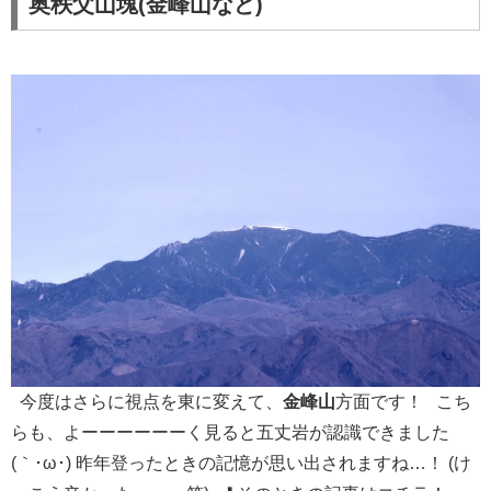
奥秩父山塊(金峰山など)
今度はさらに視点を東に変えて、
金峰山
方面です！ こち
らも、よーーーーーーく見ると五丈岩が認識できました
(｀･ω･) 昨年登ったときの記憶が思い出されますね…！ (け