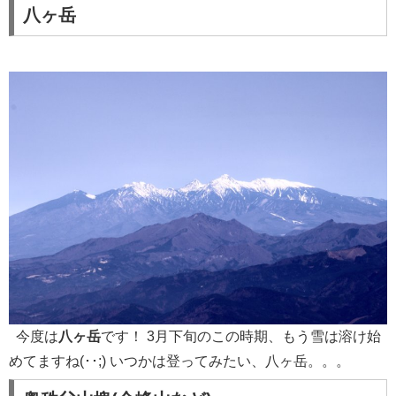
八ヶ岳
今度は
八ヶ岳
です！ 3月下旬のこの時期、もう雪は溶け始
めてますね(･･;) いつかは登ってみたい、八ヶ岳。。。