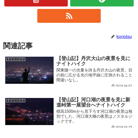
koriotsu
関連記事
【登山記】丹沢大山の夜景を見に
ナイトハイク
ナイトハイク
関東随一の光量を誇る丹沢大山の夜景。目
の前に広がる光の地平線に圧倒されること
間違いなし。
2019.04.07
【登山記】河口湖の夜景を見に新
ナイトハイク
道峠第一展望台へナイトハイク
標高1500mから見下ろす河口湖の夜景は格
別でした。河口湖大橋の夜景はノスタルジ
ックです。
2019.03.25