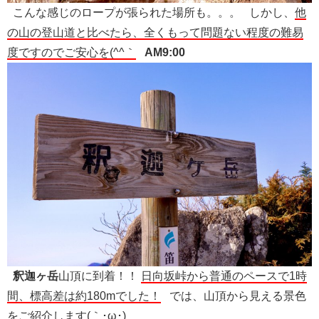
こんな感じのロープが張られた場所も。。。 しかし、
他
の山の登山道と比べたら、全くもって問題ない程度の難易
度ですのでご安心を(^^｀
AM9:00
釈迦ヶ岳
山頂に到着！！
日向坂峠から普通のペースで1時
間、標高差は約180mでした！
では、山頂から見える景色
をご紹介します(｀･ω･)