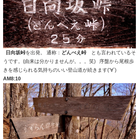
日向坂峠
を出発。 通称：
どんべえ峠
とも言われているそ
うです。(由来は分かりませんが。。。笑) 序盤から尾根歩
きを感じられる気持ちのいい登山道が続きます(‘∀`)
AM8:10