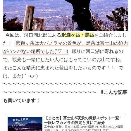
今回は、河口湖北部にある
釈迦ヶ岳・黒岳
をご紹介しまし
た！
釈迦ヶ岳は大パノラマの景色が、黒岳は富士山の迫力
がハンパない場所でした(´▽｀)
帰りに河口湖に寄れるの
で、観光も一緒にしたい人にはもってこいのお山ですね。
またこんな晴天に恵まれた登山をしたいものです！！ で
は、また(｀･ω･)
〜〜〜〜〜〜〜〜〜〜〜〜〜〜〜〜〜〜〜〜〜〜〜〜〜〜
〜〜〜〜〜〜〜〜〜〜〜〜〜〜〜〜〜〜〜〜
⬇こんな記事
も書いています！
【まとめ】富士山&夜景の撮影スポット一覧！
一眼レフカメラの設定と共にご紹介
富士山と夜景。日本でも限られた場所でしか見られない撮影
スポットを、カメラの設定とともにご紹介します！