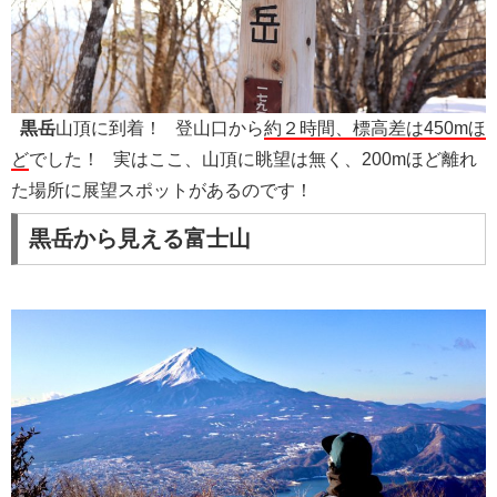
黒岳
山頂に到着！ 登山口から
約２時間、標高差は450mほ
ど
でした！ 実はここ、山頂に眺望は無く、200mほど離れ
た場所に展望スポットがあるのです！
黒岳から見える富士山