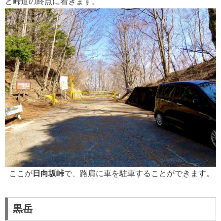
と峠道の終点に着きます。
ここが
日向坂峠
で、路肩に車を駐車することができます。
黒岳