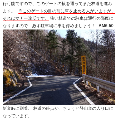
行可能
ですので、このゲートの横を通ってまた林道を進み
ます。
※このゲートの目の前に車を止める人がいますが、
それはマナー違反です。
狭い林道での駐車は通行の邪魔に
なりますので、必ず駐車場に車を停めましょう！
AM6:50
新道峠に到着。 林道の終点が、ちょうど登山道の入り口に
なっています。