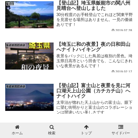
【登山記】埼玉県飯能市の関八州
登山
見晴台へ登山しました
30分程度のお手軽登山でこれほど関東平野
を見渡せる場所はありません。一見の価値
ありです！
2019.07.28
【埼玉に和の夜景】夜の日和田山
ナイトハイク
へナイトハイキング
夜景をバックにした鳥居は格別の景色。埼
玉県日高市という田舎でも、こんなにきれ
いな夜景があるんです！
2019.02.17
【登山記】富士山と夜景を見に河
ナイトハイク
口湖天上山公園（カチカチ山）へ
ナイトハイク
太宰治が惚れた天上山からの富士山。眼下
に望む街明かりと富士山のコラボレーショ
ンは間違いない美しさです
2019.05.19
【登山記】夜景・朝焼けを見に日
ナイトハイク
向山へナイトハイク
ホーム
検索
トップ
サイドバー