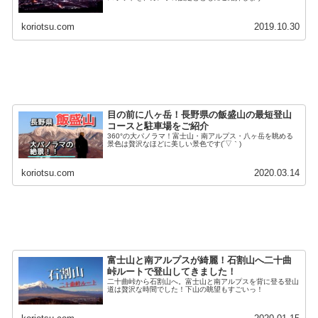
koriotsu.com
2019.10.30
目の前に八ヶ岳！長野県の飯盛山の最短登山
コースと駐車場をご紹介
360°の大パノラマ！富士山・南アルプス・八ヶ岳を眺める
景色は贅沢なほどに美しい景色です(´▽｀)
koriotsu.com
2020.03.14
富士山と南アルプスが綺麗！石割山へ二十曲
峠ルートで登山してきました！
二十曲峠から石割山へ。富士山と南アルプスを背に登る登山
道は贅沢な時間でした！下山の眺望もすごいっ！