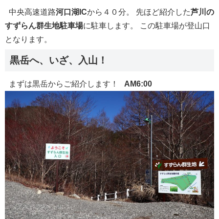
中央高速道路
河口湖IC
から４０分。 先ほど紹介した
芦川の
すずらん群生地駐車場
に駐車します。 この駐車場が登山口
となります。
黒岳へ、いざ、入山！
まずは黒岳からご紹介します！
AM6:00