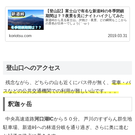
【登山記】富士山で有名な新道峠の冬季閉鎖
期間は？？夜景を見にナイトハイクしてみた
新道峠から見る富士山。夕焼け・夜景、どの瞬間もここから
の景色が日本一でしょう(｀･ω･)
koriotsu.com
2019.03.31
登山口へのアクセス
残念ながら、どちらの山も近くにバス停が無く、
電車・バ
スなどの公共交通機関での利用が難しい山です。。。
釈迦ヶ岳
中央高速道路
河口湖IC
から５０分。 芦川のすずらん群生地
駐車場、新道峠への林道分岐を通り過ぎ、さらに奥に進む